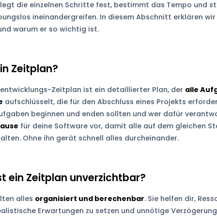
 legt die einzelnen Schritte fest, bestimmt das Tempo und ste
ibungslos ineinandergreifen. In diesem Abschnitt erklären wir 
 und warum er so wichtig ist.
in Zeitplan?
entwicklungs-Zeitplan ist ein detaillierter Plan, der
alle Au
e
aufschlüsselt, die für den Abschluss eines Projekts erforderl
ufgaben beginnen und enden sollten und wer dafür verantwortl
pause
für deine Software vor, damit alle auf dem gleichen S
alten. Ohne ihn gerät schnell alles durcheinander.
t ein Zeitplan unverzichtbar?
lten alles
organisiert und berechenbar
. Sie helfen dir, Res
ealistische Erwartungen zu setzen und unnötige Verzögerung