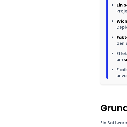
Ein 
Proje
Wich
Depl
Fakt
den 
Effe
um
a
Flex
unvo
Grund
Ein Software