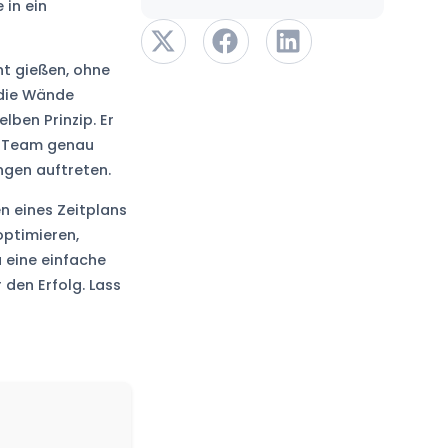
 in ein
nt gießen, ohne
 die Wände
lben Prinzip. Er
in Team genau
ngen auftreten.
n eines Zeitplans
optimieren,
u eine einfache
den Erfolg. Lass