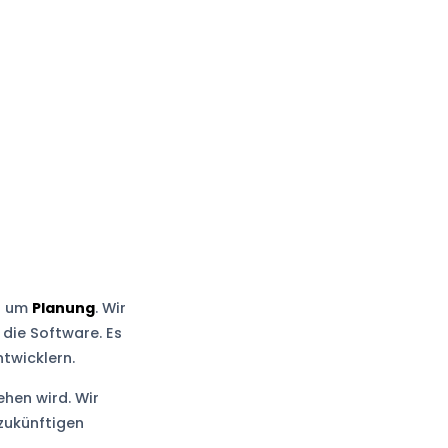
es um
Planung
. Wir
r die Software. Es
twicklern.
ehen wird. Wir
zukünftigen