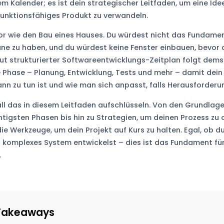
em Kalender; es ist dein strategischer Leitfaden, um eine Idee
funktionsfähiges Produkt zu verwandeln.
 vor wie den Bau eines Hauses. Du würdest nicht das Fundame
ne zu haben, und du würdest keine Fenster einbauen, bevor
gut strukturierter Softwareentwicklungs-Zeitplan folgt demse
e Phase – Planung, Entwicklung, Tests und mehr – damit de
nn zu tun ist und wie man sich anpasst, falls Herausforderu
ll das in diesem Leitfaden aufschlüsseln. Von den Grundlage
htigsten Phasen bis hin zu Strategien, um deinen Prozess zu 
die Werkzeuge, um dein Projekt auf Kurs zu halten. Egal, ob d
 komplexes System entwickelst – dies ist das Fundament für 
.
Takeaways