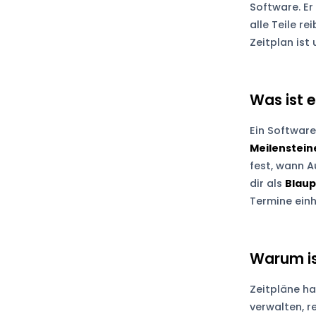
Software. Er
alle Teile re
Zeitplan ist
Was ist e
Ein Software
Meilenstein
fest, wann A
dir als
Blau
Termine einh
Warum is
Zeitpläne ha
verwalten, r