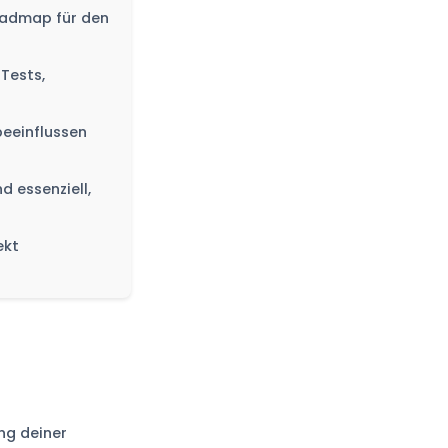
Roadmap für den
Tests,
eeinflussen
d essenziell,
ekt
ung deiner