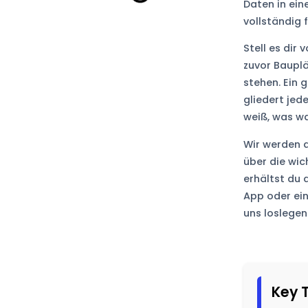
Daten in ein
vollständig 
Stell es dir
zuvor Bauplä
stehen. Ein 
gliedert jed
weiß, was wa
Wir werden a
über die wic
erhältst du 
App oder ein
uns loslegen
Key 