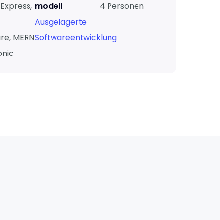
 Express,
modell
4 Personen
,
Ausgelagerte
re, MERN
Softwareentwicklung
onic