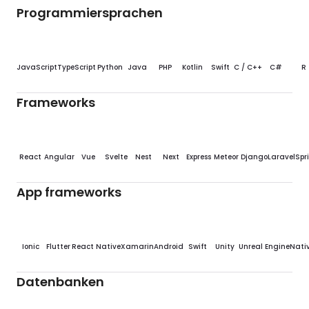
Programmiersprachen
JavaScript
TypeScript
Python
Java
PHP
Kotlin
Swift
C / C++
C#
R
Frameworks
React
Angular
Vue
Svelte
Nest
Next
Express
Meteor
Django
Laravel
Spr
App frameworks
Ionic
Flutter
React Native
Xamarin
Android
Swift
Unity
Unreal Engine
Nativ
Datenbanken