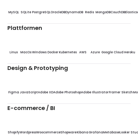
MySQL
SQLite
PostgreSQL
OracleDB
DynamoDB
Redis
MongoDB
CouchDB
Elastic
Plattformen
Linux
MacOs
Windows
Docker
Kubernetes
AWS
Azure
Google Cloud
Heroku
Design & Prototyping
Figma
JavaScript
Adobe XD
Adobe Photoshop
Adobe Illustrator
Framer
Sketch
Mo
E-commerce / BI
Shopify
Wordpress
Woocommerce
Shopware
Kibana
Grafana
Metabase
Looker Stu