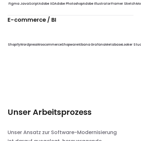
Figma
JavaScript
Adobe XD
Adobe Photoshop
Adobe Illustrator
Framer
Sketch
Mo
E-commerce / BI
Shopify
Wordpress
Woocommerce
Shopware
Kibana
Grafana
Metabase
Looker Stu
Unser Arbeitsprozess
Unser Ansatz zur Software-Modernisierung