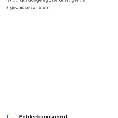
ist darauf ausgelegt, herausragende
Ergebnisse zu liefern
Entdeckungsanruf​​
1