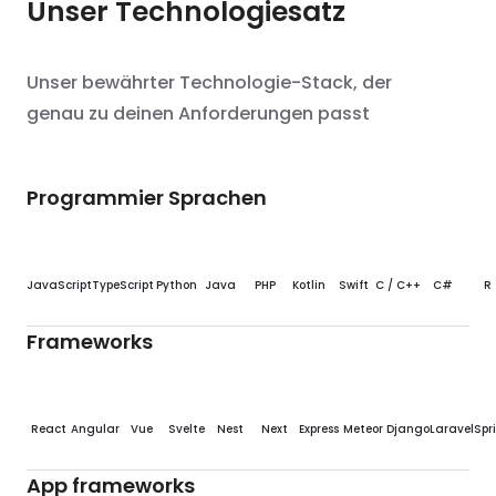
Unser Technologiesatz
Unser bewährter Technologie-Stack, der
genau zu deinen Anforderungen passt
Programmier Sprachen
JavaScript
TypeScript
Python
Java
PHP
Kotlin
Swift
C / C++
C#
R
Frameworks
React
Angular
Vue
Svelte
Nest
Next
Express
Meteor
Django
Laravel
Spr
App frameworks