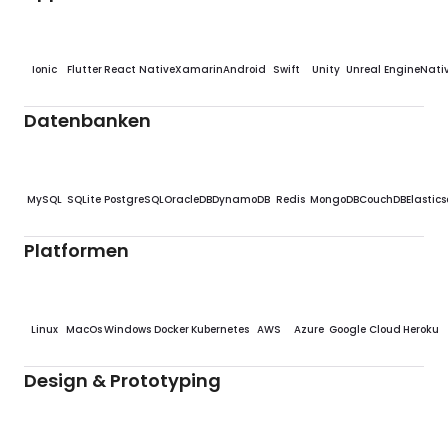
Ionic
Flutter
React Native
Xamarin
Android
Swift
Unity
Unreal Engine
Nativ
Datenbanken
MySQL
SQLite
PostgreSQL
OracleDB
DynamoDB
Redis
MongoDB
CouchDB
Elastic
Platformen
Linux
MacOs
Windows
Docker
Kubernetes
AWS
Azure
Google Cloud
Heroku
Design & Prototyping